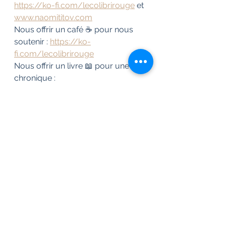
https://ko-fi.com/lecolibrirouge
 et 
www.naomititov.com
Nous offrir un café ☕ pour nous 
soutenir : 
https://ko-
fi.com/lecolibrirouge
Nous offrir un livre 📖 pour une 
chronique : 
Demandez notre adresse via mail
Vos livres sur YouTube 🎥 : 
@mariecoach
Vos livres sur Instagram : 
@naomicolibrirouge
Vos livres sur TikTok 📹 : 
@mariemotivation
#livre
#lecture
#auteur
#autrice
#e
crivain
#poesie
#romance
#fantasy
#thriller
#biographie
#litterature
#
bookstagram
#booktok
#booktube