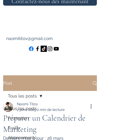
Contactez-nous dès maintenant
naomititov@gmail.com
Post
Tous les posts
Naomi Titov
Tous les posts
2 janv. 2025
2 min de lecture
Préparer un Calendrier de
Promotion
Marketing
Trailer
Abonnements
Dernière mise à jour :
26 mars