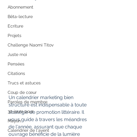
Abonnement
Bêta-lecture
Ecriture
Projets
Challenge Naomi Titov
Juste moi
Pensées
Citations
Trucs et astuces
Coup de cœur
Un calendrier marketing bien 
Paroles de membre
structuré est indispensable à toute 
30 jours pour
stratégie de promotion littéraire. Il 
vous guide à travers les méandres 
Maylin
de l'année, assurant que chaque 
Calendrier de l'avent
ouvrage bénéficie de la lumière 