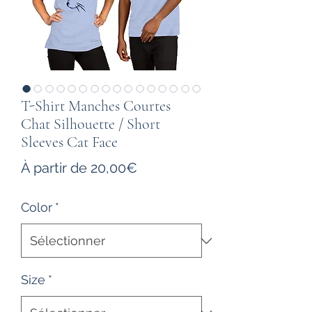
T-Shirt Manches Courtes
Chat Silhouette / Short
Sleeves Cat Face
Prix
À partir de
20,00€
promotionnel
Color
*
Size
*