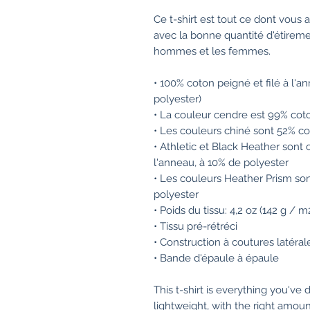
Ce t-shirt est tout ce dont vous a
avec la bonne quantité d'étirement
hommes et les femmes.
• 100% coton peigné et filé à l'a
polyester)
• La couleur cendre est 99% coto
• Les couleurs chiné sont 52% co
• Athletic et Black Heather sont
l'anneau, à 10% de polyester
• Les couleurs Heather Prism sont
polyester
• Poids du tissu: 4,2 oz (142 g / m
• Tissu pré-rétréci
• Construction à coutures latéral
• Bande d'épaule à épaule
This t-shirt is everything you've 
lightweight, with the right amount