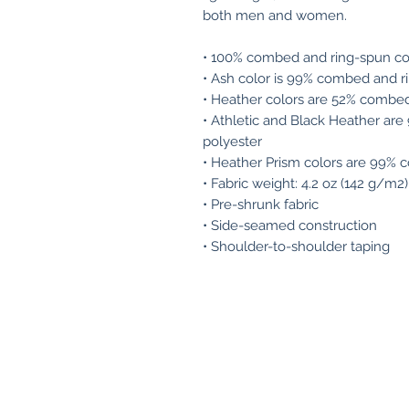
both men and women. 
• 100% combed and ring-spun cot
• Ash color is 99% combed and r
• Heather colors are 52% combed
• Athletic and Black Heather ar
polyester
• Heather Prism colors are 99% 
• Fabric weight: 4.2 oz (142 g/m2)
• Pre-shrunk fabric
• Side-seamed construction
• Shoulder-to-shoulder taping