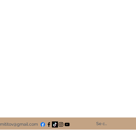
olibri Rouge
Le Colibri Rouge
 promotion de vos livres
aux sociaux
Se connecter
mititov@gmail.com