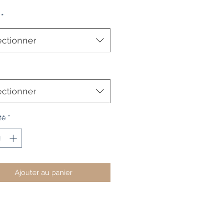
*
ectionner
ectionner
té
*
Ajouter au panier