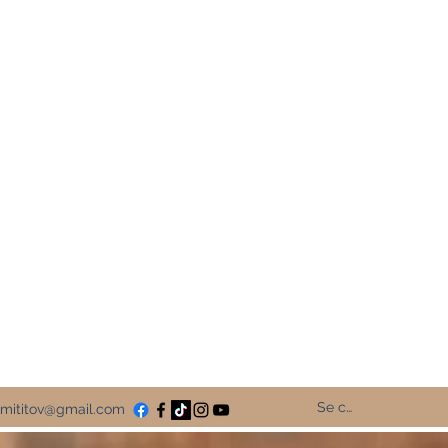
olibri Rouge
Le Colibri Rouge
 promotion de vos livres
aux sociaux
Se connecter
mititov@gmail.com