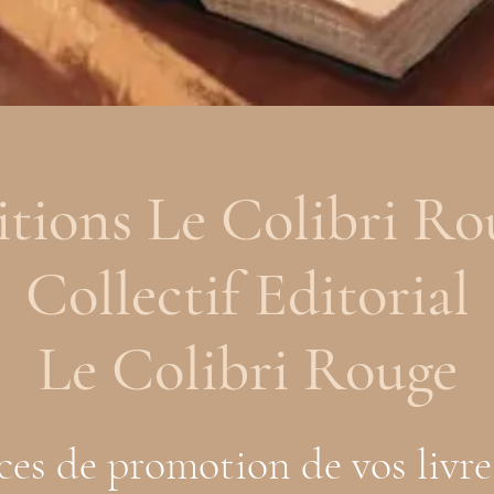
itions Le Colibri Ro
Collectif Editorial
Le Colibri Rouge
ces de promotion de vos livre