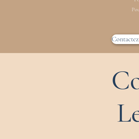
Pou
Contactez
Co
L