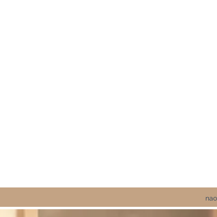
Naomi Titov
Editions Le C
Collectif Editorial
Services d'édition et de
sur les rése
nao