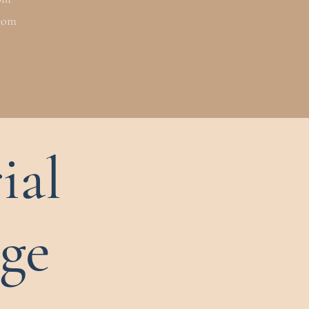
.com
ial
ge