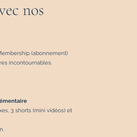
avec nos
 Membership (abonnement)
res incontournables.
lémentaire
s, 3 shorts (mini vidéos) et
n.