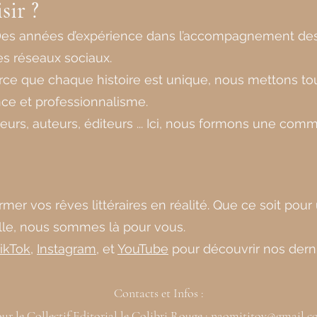
sir ?
 Des années d’expérience dans l’accompagnement des 
s réseaux sociaux.
ce que chaque histoire est unique, nous mettons tou
ce et professionnalisme.
eurs, auteurs, éditeurs ... Ici, nous formons une co
er vos rêves littéraires en réalité. Que ce soit pour
e, nous sommes là pour vous.
ikTok
,
Instagram
, et
YouTube
pour découvrir nos derni
Contacts et Infos :
ur le Collectif Editorial le Colibri Rouge :
naomititov@gmail.c