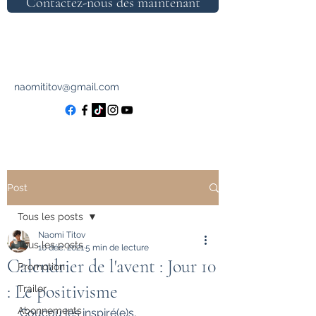
Contactez-nous dès maintenant
naomititov@gmail.com
Post
Tous les posts
Naomi Titov
Tous les posts
10 déc. 2021
5 min de lecture
Calendrier de l'avent : Jour 10
Promotion
: Le positivisme
Trailer
Abonnements
Coucou les inspiré(e)s,