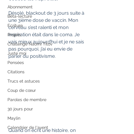
Abonnement
Désolé, blackout de 3 jours suite à 
Bêta-lecture
une 3ième dose de vaccin. Mon 
Ecriture
cerveau s’est ralenti et mon 
inspiration était dans le coma. Je 
Projets
vais mieux aujourd’hui et je ne sais 
Challenge Naomi Titov
pas pourquoi, j’ai eu envie de 
Juste moi
parler du positivisme.
Pensées
Citations
Trucs et astuces
Coup de cœur
Paroles de membre
30 jours pour
Maylin
Calendrier de l'avent
Quand on écrit une histoire, on 