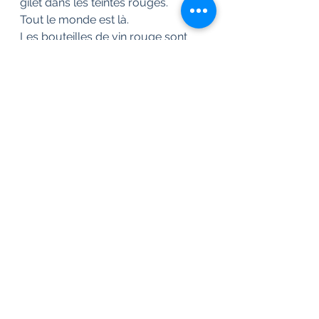
gilet dans les teintes rouges. 
Tout le monde est là.
Les bouteilles de vin rouge sont 
mises à table. On sert l’apéro et on 
fait circuler les amuse-bouche. Par 
facilité, tout le monde s’est installé 
autour de la table et tout est 
baigné dans un joyeux brouhaha.
Nola a récupéré son bracelet. Elle 
a toujours avec elle son disque 
argenté. Paul y a jeté un œil puis 
comme ça avait l’air de la rendre 
nerveuse, il le lui a rendu.
Nola regarde la tablée et décide de 
remettre son bracelet.
Au moment où le bracelet est en 
place. Le temps s’arrête, 
littéralement. Le disque se met à 