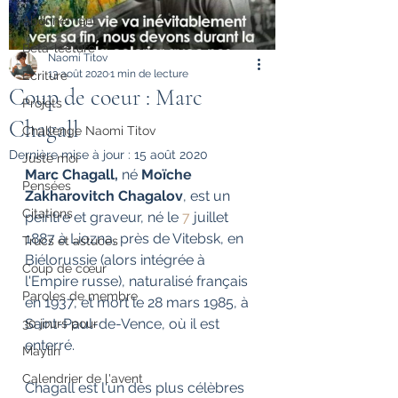
Abonnement
Bêta-lecture
Naomi Titov
13 août 2020
1 min de lecture
Ecriture
Coup de coeur : Marc
Projets
Chagall
Challenge Naomi Titov
Dernière mise à jour :
15 août 2020
Juste moi
Marc Chagall, 
né 
Moïche 
Pensées
Zakharovitch Chagalov
, est un 
Citations
peintre et graveur, né le 
7
 juillet 
1887 à Liozna, près de Vitebsk, en 
Trucs et astuces
Biélorussie (alors intégrée à 
Coup de cœur
l'Empire russe), naturalisé français 
Paroles de membre
en 1937, et mort le 28 mars 1985, à 
Saint-Paul-de-Vence, où il est 
30 jours pour
enterré.
Maylin
Calendrier de l'avent
Chagall est l'un des plus célèbres 