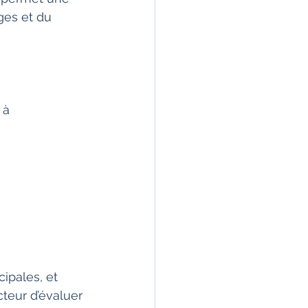
ges et du 
 à 
ipales, et 
cteur d’évaluer 