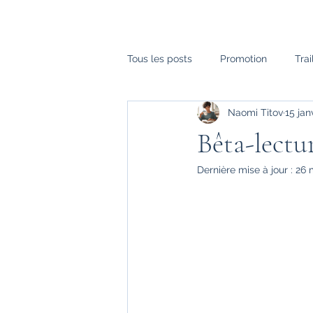
Tous les posts
Promotion
Trai
Naomi Titov
15 jan
Challenge Naomi Titov
Juste
Bêta-lectur
Dernière mise à jour :
26 
Paroles de membre
30 jours