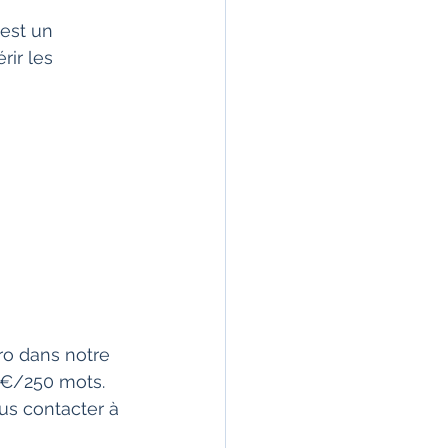
 est un 
ir les 
ro dans notre 
 1€/250 mots. 
us contacter à 