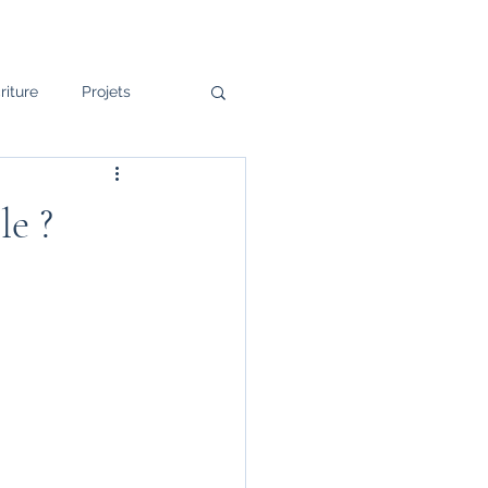
riture
Projets
de cœur
le ?