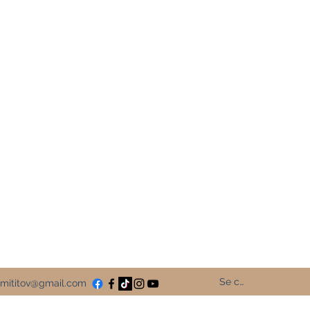
olibri Rouge
Le Colibri Rouge
 promotion de vos livres
aux sociaux
Se connecter
mititov@gmail.com