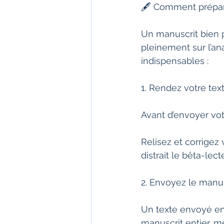
🖋️ Comment prépar
Un manuscrit bien 
pleinement sur l’ana
indispensables :
1. Rendez votre tex
Avant d’envoyer vot
Relisez et corrigez 
distrait le bêta-lec
2. Envoyez le manus
Un texte envoyé en
manuscrit entier, m