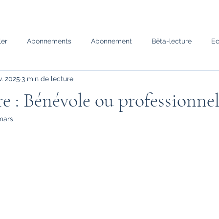
ler
Abonnements
Abonnement
Bêta-lecture
Ec
v. 2025
3 min de lecture
 moi
Pensées
Citations
Trucs et astuces
Coup 
e : Bénévole ou professionnel
mars
 pour
Maylin
Calendrier de l'avent