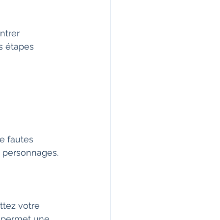
ntrer 
s étapes 
e fautes 
es personnages.
tez votre 
a permet une 